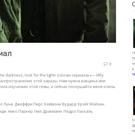
риал
с
п
ч
0
в
Ч
he darkness, look for the light» (слоган сериала) «— Ибу
аспространение этой заразы. Нам нужна вакцина или
тила изучению этой темы, и сейчас послушайте меня очень
л Луна
Джеффри Пирс
Кейвонн Вудард
Крэйг Мэйзин
идж
Нико Паркер
Нил Дракманн
Педро Паскаль
о
д
ч