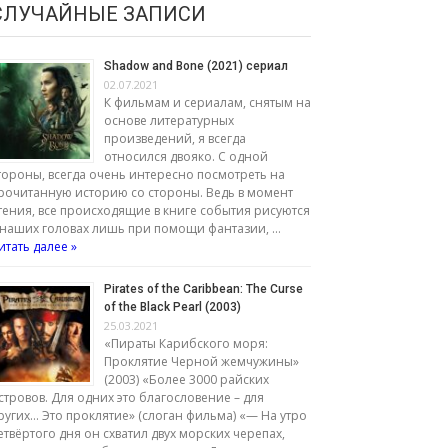
СЛУЧАЙНЫЕ ЗАПИСИ
Shadow and Bone (2021) сериал
02.07.2021
К фильмам и сериалам, снятым на
основе литературных
произведений, я всегда
относился двояко. С одной
тороны, всегда очень интересно посмотреть на
рочитанную историю со стороны. Ведь в момент
тения, все происходящие в книге события рисуются
 наших головах лишь при помощи фантазии, …
итать далее »
Pirates of the Caribbean: The Curse
of the Black Pearl (2003)
25.03.2021
«Пираты Карибского моря:
Проклятие Черной жемчужины»
(2003) «Более 3000 райских
стровов. Для одних это благословение – для
ругих… Это проклятие» (слоган фильма) «— На утро
етвёртого дня он схватил двух морских черепах,