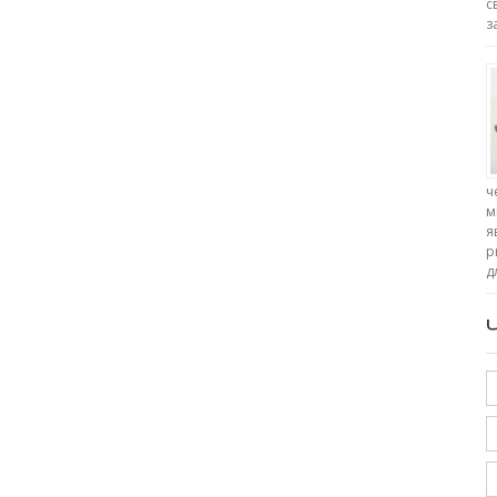
с
з
ч
м
я
р
д