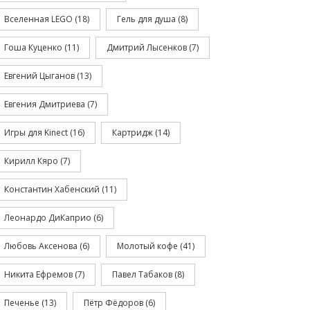
Вселенная LEGO
(18)
Гель для душа
(8)
Гоша Куценко
(11)
Дмитрий Лысенков
(7)
Евгений Цыганов
(13)
Евгения Дмитриева
(7)
Игры для Kinect
(16)
Картридж
(14)
Кирилл Кяро
(7)
Константин Хабенский
(11)
Леонардо ДиКаприо
(6)
Любовь Аксенова
(6)
Молотый кофе
(41)
Никита Ефремов
(7)
Павел Табаков
(8)
Печенье
(13)
Пётр Фёдоров
(6)