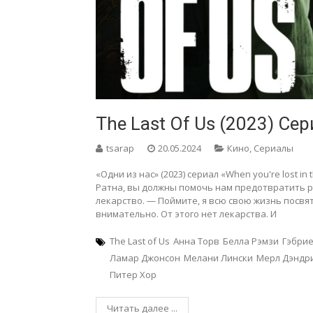
The Last Of Us (2023) Се
tsarap
20.05.2024
Кино
,
Сериалы
«Одни из нас» (2023) сериал «When you're lost in t
Ратна, вы должны помочь нам предотвратить р
лекарство. — Поймите, я всю свою жизнь посвя
внимательно. От этого нет лекарства. И
The Last of Us
Анна Торв
Белла Рэмзи
Гэбрие
Ламар Джонсон
Мелани Лински
Мерл Дэндр
Питер Хор
Читать далее ...