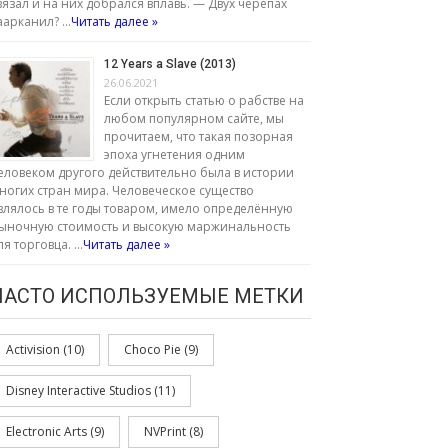
вязал и на них добрался вплавь. — Двух черепах
аарканил? …
Читать далее »
12 Years a Slave (2013)
26.06.2021
Если открыть статью о рабстве на
любом популярном сайте, мы
прочитаем, что такая позорная
эпоха угнетения одним
еловеком другого действительно была в истории
ногих стран мира. Человеческое существо
влялось в те годы товаром, имело определённую
ыночную стоимость и высокую маржинальность
ля торговца. …
Читать далее »
ЧАСТО ИСПОЛЬЗУЕМЫЕ МЕТКИ
Activision
(10)
Choco Pie
(9)
Disney Interactive Studios
(11)
Electronic Arts
(9)
NVPrint
(8)