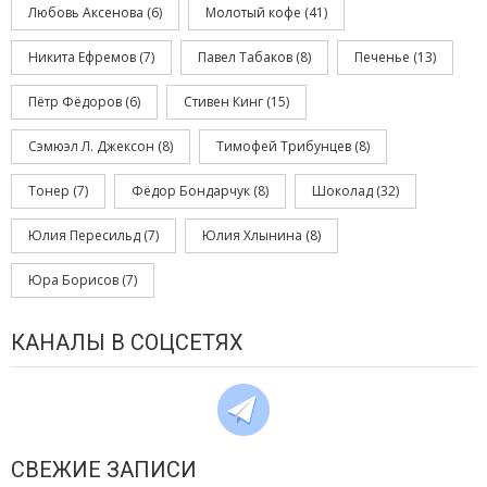
Любовь Аксенова
(6)
Молотый кофе
(41)
Никита Ефремов
(7)
Павел Табаков
(8)
Печенье
(13)
Пётр Фёдоров
(6)
Стивен Кинг
(15)
Сэмюэл Л. Джексон
(8)
Тимофей Трибунцев
(8)
Тонер
(7)
Фёдор Бондарчук
(8)
Шоколад
(32)
Юлия Пересильд
(7)
Юлия Хлынина
(8)
Юра Борисов
(7)
КАНАЛЫ В СОЦСЕТЯХ
СВЕЖИЕ ЗАПИСИ