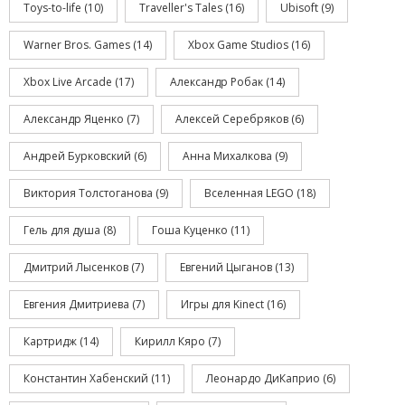
Toys-to-life
(10)
Traveller's Tales
(16)
Ubisoft
(9)
Warner Bros. Games
(14)
Xbox Game Studios
(16)
Xbox Live Arcade
(17)
Александр Робак
(14)
Александр Яценко
(7)
Алексей Серебряков
(6)
Андрей Бурковский
(6)
Анна Михалкова
(9)
Виктория Толстоганова
(9)
Вселенная LEGO
(18)
Гель для душа
(8)
Гоша Куценко
(11)
Дмитрий Лысенков
(7)
Евгений Цыганов
(13)
Евгения Дмитриева
(7)
Игры для Kinect
(16)
Картридж
(14)
Кирилл Кяро
(7)
Константин Хабенский
(11)
Леонардо ДиКаприо
(6)