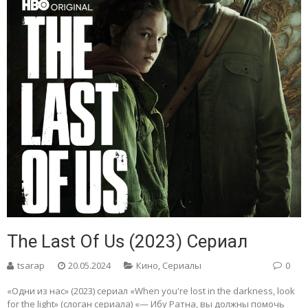
The Last Of Us (2023) Сериал
tsarap
20.05.2024
Кино
,
Сериалы
0
«Одни из нас» (2023) сериал «When you're lost in the darkness, look
for the light» (слоган сериала) «— Ибу Ратна, вы должны помочь