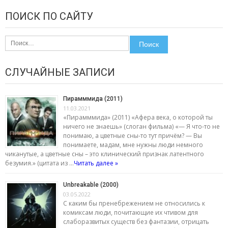
ПОИСК ПО САЙТУ
Найти:
СЛУЧАЙНЫЕ ЗАПИСИ
Пирамммида (2011)
11.03.2021
«Пирамммида» (2011) «Афера века, о которой ты
ничего не знаешь» (слоган фильма) «— Я что-то не
понимаю, а цветные сны-то тут причём? — Вы
понимаете, мадам, мне нужны люди немного
чиканутые, а цветные сны – это клинический признак латентного
безумия.» (цитата из …
Читать далее »
Unbreakable (2000)
03.05.2022
С каким бы пренебрежением не относились к
комиксам люди, почитающие их чтивом для
слаборазвитых существ без фантазии, отрицать