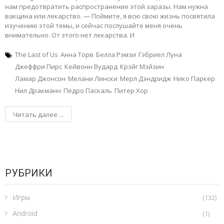
нам предотвратить распространение этой заразы. Нам нужна
вакцина или лекарство. — Поймите, я всю свою жизнь посвятила
изучению этой темы, и сейчас послушайте меня очень
внимательно. От этого нет лекарства. И
The Last of Us
Анна Торв
Белла Рэмзи
Гэбриел Луна
Джеффри Пирс
Кейвонн Вудард
Крэйг Мэйзин
Ламар Джонсон
Мелани Лински
Мерл Дэндридж
Нико Паркер
Нил Дракманн
Педро Паскаль
Питер Хор
Читать далее ...
РУБРИКИ
Игры
(132)
Android
(1)