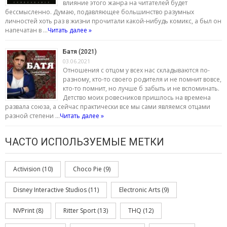
влияние этого жанра на читателей будет
бессмысленно. Думаю, подавляющее большинство разумных
личностей хоть раз в жизни прочитали какой-нибудь комикс, а был он
напечатан в …
Читать далее »
Батя (2021)
03.06.2021
Отношения с отцом у всех нас складываются по-
разному, кто-то своего родителя и не помнит вовсе,
кто-то помнит, но лучше б забыть и не вспоминать.
Детство моих ровесников пришлось на времена
развала союза, а сейчас практически все мы сами являемся отцами
разной степени …
Читать далее »
ЧАСТО ИСПОЛЬЗУЕМЫЕ МЕТКИ
Activision
(10)
Choco Pie
(9)
Disney Interactive Studios
(11)
Electronic Arts
(9)
NVPrint
(8)
Ritter Sport
(13)
THQ
(12)