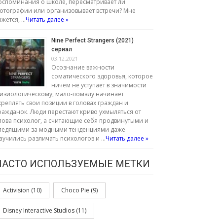
оспоминания о школе, пересматривает ли
отографии или организовывает встречи? Мне
ажется, …
Читать далее »
Nine Perfect Strangers (2021)
сериал
03.12.2021
Осознание важности
соматического здоровья, которое
ничем не уступает в значимости
изиологическому, мало-помалу начинает
креплять свои позиции в головах граждан и
ражданок. Люди перестают криво ухмыляться от
лова психолог, а считающие себя продвинутыми и
ледящими за модными тенденциями даже
аучились различать психологов и …
Читать далее »
ЧАСТО ИСПОЛЬЗУЕМЫЕ МЕТКИ
Activision
(10)
Choco Pie
(9)
Disney Interactive Studios
(11)