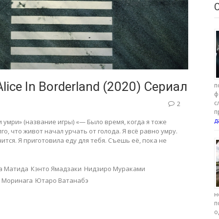
Alice In Borderland (2020) Сериал
п
ф
с
2
п
д
и умри» (название игры) «— Было время, когда я тоже
го, что живот начал урчать от голода. Я всё равно умру.
ится. Я приготовила еду для тебя. Съешь её, пока не
а Матида
Кэнто Ямадзаки
Нидзиро Мураками
 Моринага
Ютаро Ватанабэ
н
п
о