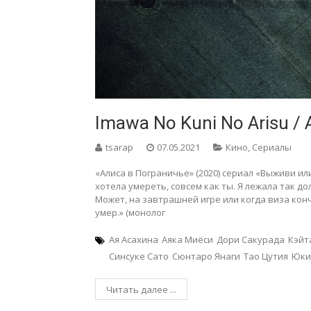
Imawa No Kuni No Arisu / 
tsarap
07.05.2021
Кино
,
Сериалы
«Алиса в Пограничье» (2020) сериал «Выживи ил
хотела умереть, совсем как ты. Я лежала так дол
Может, на завтрашней игре или когда виза конч
умер.» (монолог
Ая Асахина
Аяка Миёси
Дори Сакурада
Кэйт
Синсуке Сато
Сюнтаро Янаги
Тао Цутия
Юки
Читать далее ...