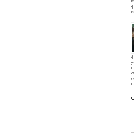
в
ф
к
ф
у
г
с
с
н