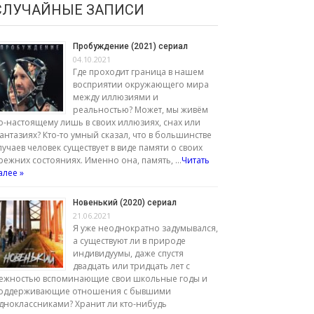
СЛУЧАЙНЫЕ ЗАПИСИ
Пробуждение (2021) сериал
04.10.2021
Где проходит граница в нашем
восприятии окружающего мира
между иллюзиями и
реальностью? Может, мы живём
о-настоящему лишь в своих иллюзиях, снах или
антазиях? Кто-то умный сказал, что в большинстве
лучаев человек существует в виде памяти о своих
режних состояниях. Именно она, память, …
Читать
алее »
Новенький (2020) сериал
21.06.2021
Я уже неоднократно задумывался,
а существуют ли в природе
индивидуумы, даже спустя
двадцать или тридцать лет с
ежностью вспоминающие свои школьные годы и
оддерживающие отношения с бывшими
дноклассниками? Хранит ли кто-нибудь