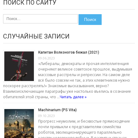
ПОИСК ПО САЙТУ
Найти:
СЛУЧАЙНЫЕ ЗАПИСИ
Капитан Волконогов бежал (2021)
09.06.2023
«Либералы, демократы и прочая интеллигенция
очерняют великое советское прошлое, выдумывая
массовые расстрелы и репрессии. На самом деле
всё было совсем не так, а этих клеветников нужно
поскорее расстрелять!» Знакомые высказывания, верно?
Взаимоисключающие параграфы уже настолько въелись в сознание
обитателей этой страны, что …
Читать далее »
Machinarium (PS Vita)
09.10.2023
Прогресс неумолим, и бесхвостые прямоходячие
почти привыкли к представителям семейства
роботов, эволюционирующего параллельно
царству человекоподобных. В развитых странах