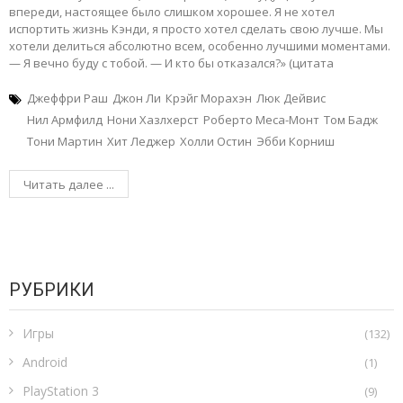
впереди, настоящее было слишком хорошее. Я не хотел
испортить жизнь Кэнди, я просто хотел сделать свою лучше. Мы
хотели делиться абсолютно всем, особенно лучшими моментами.
— Я вечно буду с тобой. — И кто бы отказался?» (цитата
Джеффри Раш
Джон Ли
Крэйг Морахэн
Люк Дейвис
Нил Армфилд
Нони Хазлхерст
Роберто Меса-Монт
Том Бадж
Тони Мартин
Хит Леджер
Холли Остин
Эбби Корниш
Читать далее ...
РУБРИКИ
Игры
(132)
Android
(1)
PlayStation 3
(9)