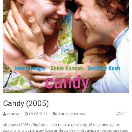
Candy (2005)
tsarap
05.06.2021
Кино
,
Фильмы
0
«Кэнди» (2005) «Любовь - это высота, с которой вы никогда не
захотите спуститься» (слоган фильма) «— Будущее тускло светило