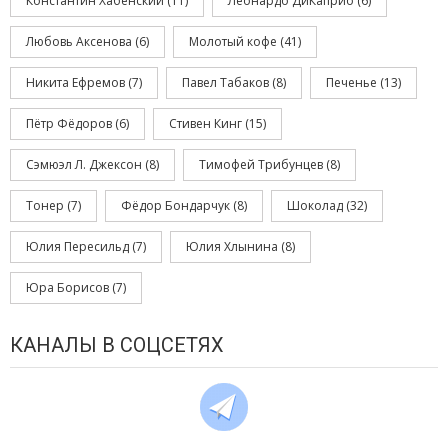
Константин Хабенский
(11)
Леонардо ДиКаприо
(6)
Любовь Аксенова
(6)
Молотый кофе
(41)
Никита Ефремов
(7)
Павел Табаков
(8)
Печенье
(13)
Пётр Фёдоров
(6)
Стивен Кинг
(15)
Сэмюэл Л. Джексон
(8)
Тимофей Трибунцев
(8)
Тонер
(7)
Фёдор Бондарчук
(8)
Шоколад
(32)
Юлия Пересильд
(7)
Юлия Хлынина
(8)
Юра Борисов
(7)
КАНАЛЫ В СОЦСЕТЯХ