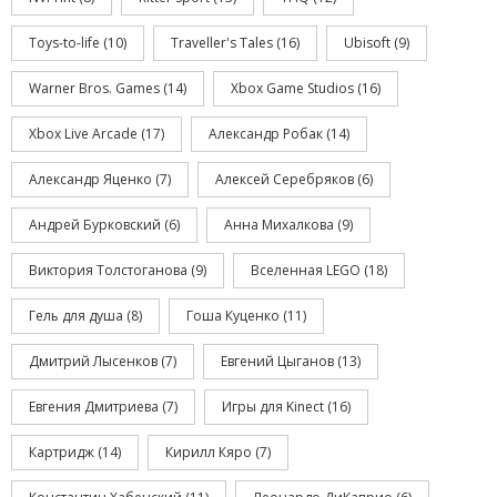
Toys-to-life
(10)
Traveller's Tales
(16)
Ubisoft
(9)
Warner Bros. Games
(14)
Xbox Game Studios
(16)
Xbox Live Arcade
(17)
Александр Робак
(14)
Александр Яценко
(7)
Алексей Серебряков
(6)
Андрей Бурковский
(6)
Анна Михалкова
(9)
Виктория Толстоганова
(9)
Вселенная LEGO
(18)
Гель для душа
(8)
Гоша Куценко
(11)
Дмитрий Лысенков
(7)
Евгений Цыганов
(13)
Евгения Дмитриева
(7)
Игры для Kinect
(16)
Картридж
(14)
Кирилл Кяро
(7)