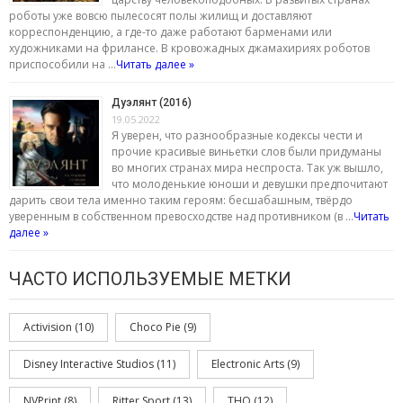
роботы уже вовсю пылесосят полы жилищ и доставляют
корреспонденцию, а где-то даже работают барменами или
художниками на фрилансе. В кровожадных джамахириях роботов
приспособили на …
Читать далее »
Дуэлянт (2016)
19.05.2022
Я уверен, что разнообразные кодексы чести и
прочие красивые виньетки слов были придуманы
во многих странах мира неспроста. Так уж вышло,
что молоденькие юноши и девушки предпочитают
дарить свои тела именно таким героям: бесшабашным, твёрдо
уверенным в собственном превосходстве над противником (в …
Читать
далее »
ЧАСТО ИСПОЛЬЗУЕМЫЕ МЕТКИ
Activision
(10)
Choco Pie
(9)
Disney Interactive Studios
(11)
Electronic Arts
(9)
NVPrint
(8)
Ritter Sport
(13)
THQ
(12)