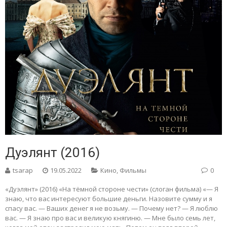
Дуэлянт (2016)
tsarap
19.05.2022
Кино
,
Фильмы
0
«Дуэлянт» (2016) «На тёмной стороне чести» (слоган фильма) «— Я
знаю, что вас интересуют большие деньги. Назовите сумму и я
спасу вас. — Ваших денег я не возьму. — Почему нет? — Я люблю
вас. — Я знаю про вас и великую княгиню. — Мне было семь лет,