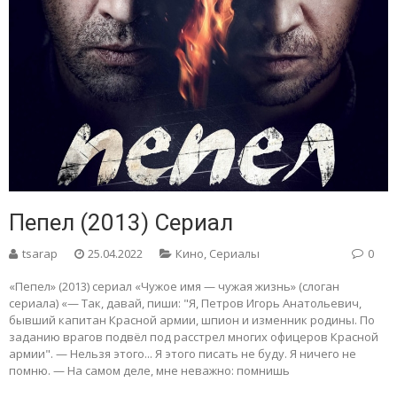
Пепел (2013) Сериал
tsarap
25.04.2022
Кино
,
Сериалы
0
«Пепел» (2013) сериал «Чужое имя — чужая жизнь» (слоган
сериала) «— Так, давай, пиши: "Я, Петров Игорь Анатольевич,
бывший капитан Красной армии, шпион и изменник родины. По
заданию врагов подвёл под расстрел многих офицеров Красной
армии". — Нельзя этого... Я этого писать не буду. Я ничего не
помню. — На самом деле, мне неважно: помнишь