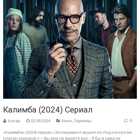
Калимба (2024) Сериал
tsarap
02.09.2024
Кино
,
Сериалы
0
«Калимба» (2024) сериал «Эксперимент вышел из-под контроля»
(слоган сериала) «— Вы мне не верите все... Я бы и сама не