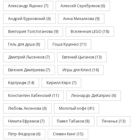
Александр Яценко
(7)
Алексей Серебряков
(6)
Андрей Бурковский
(6)
Анна Михалкова
(9)
Виктория Толстоганова
(9)
Вселенная LEGO
(18)
Гель для душа
(8)
Гоша Куценко
(11)
Дмитрий Лысенков
(7)
Евгений Цыганов
(13)
Евгения Дмитриева
(7)
Игры для Kinect
(16)
Картридж
(14)
Кирилл Кяро
(7)
Константин Хабенский
(11)
Леонардо ДиКаприо
(6)
Любовь Аксенова
(6)
Молотый кофе
(41)
Никита Ефремов
(7)
Павел Табаков
(8)
Печенье
(13)
Пётр Фёдоров
(6)
Стивен Кинг
(15)