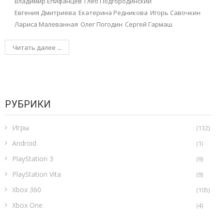
Владимир Епифанцев
Глеб Подгородинский
Евгения Дмитриева
Екатерина Редникова
Игорь Савочкин
Лариса Малеванная
Олег Погодин
Сергей Гармаш
Читать далее ...
РУБРИКИ
Игры
(132)
Android
(1)
PlayStation 3
(9)
PlayStation Vita
(9)
Xbox 360
(105)
Xbox One
(4)