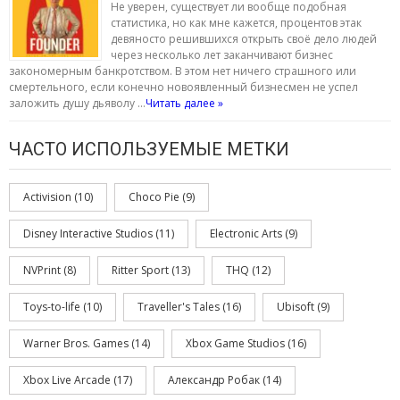
Не уверен, существует ли вообще подобная
статистика, но как мне кажется, процентов этак
девяносто решившихся открыть своё дело людей
через несколько лет заканчивают бизнес
закономерным банкротством. В этом нет ничего страшного или
смертельного, если конечно новоявленный бизнесмен не успел
заложить душу дьяволу …
Читать далее »
ЧАСТО ИСПОЛЬЗУЕМЫЕ МЕТКИ
Activision
(10)
Choco Pie
(9)
Disney Interactive Studios
(11)
Electronic Arts
(9)
NVPrint
(8)
Ritter Sport
(13)
THQ
(12)
Toys-to-life
(10)
Traveller's Tales
(16)
Ubisoft
(9)
Warner Bros. Games
(14)
Xbox Game Studios
(16)
Xbox Live Arcade
(17)
Александр Робак
(14)