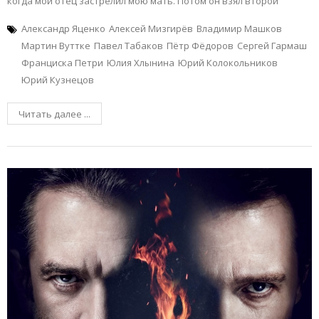
когда мой отец застрелил мою мать. Потом он взял второй
Александр Яценко
Алексей Мизгирёв
Владимир Машков
Мартин Вуттке
Павел Табаков
Пётр Фёдоров
Сергей Гармаш
Франциска Петри
Юлия Хлынина
Юрий Колокольников
Юрий Кузнецов
Читать далее ...