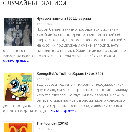
СЛУЧАЙНЫЕ ЗАПИСИ
Нулевой пациент (2022) сериал
12.09.2022
Порой бывает занятно пообщаться с жителем
какой-либо страны, долгое время мнившей себя
сверхдержавой, а потом с треском развалившейся
на кусочки под дружный смех и аплодисменты
остального населения земного шарика. Жили такие вот граждане не
тужили, каждой клеточкой своего тела ощущая себя частичкой …
Читать далее »
SpongeBob’s Truth or Square (Xbox 360)
22.11.2024
Ещё совсем недавно я искренне недоумевал, как
другим людям может нравиться то, что мне самому
кажется откровенно глупым или плохим. Должно
быть, это сказывались отголоски моего совкового
детства, когда все вокруг и одевались одинаково, и любили скопом
одного вождя на всех, до …
Читать далее »
The Founder (2016)
07.06.2022