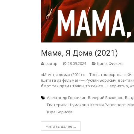
Мама, Я Дома (2021)
tsarap
28.09.2024
Кино
,
Фильмы
«Мама, я дома» (2021) «— Тонь, там охрана сейч
(цитата из фильма) «— Руслан Борисыч, всё-таки
б вот так прям Сталин, то как-то... Неприятно, 
Александр Горчилин
Валерий Балкизов
Вла
Екатерина Шумакова
Ксения Раппопорт
Ма
Юра Борисов
Читать далее ...