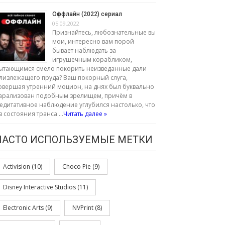
Оффлайн (2022) сериал
05.09.2022
Признайтесь, любознательные вы
мои, интересно вам порой
бывает наблюдать за
игрушечным корабликом,
ытающимся смело покорить неизведанные дали
лизлежащего пруда? Ваш покорный слуга,
овершая утренний моцион, на днях был буквально
арализован подобным зрелищем, причём в
едитативное наблюдение углубился настолько, что
з состояния транса …
Читать далее »
ЧАСТО ИСПОЛЬЗУЕМЫЕ МЕТКИ
Activision
(10)
Choco Pie
(9)
Disney Interactive Studios
(11)
Electronic Arts
(9)
NVPrint
(8)