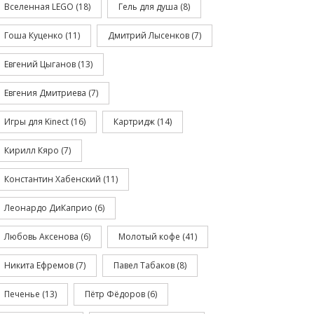
Вселенная LEGO
(18)
Гель для душа
(8)
Гоша Куценко
(11)
Дмитрий Лысенков
(7)
Евгений Цыганов
(13)
Евгения Дмитриева
(7)
Игры для Kinect
(16)
Картридж
(14)
Кирилл Кяро
(7)
Константин Хабенский
(11)
Леонардо ДиКаприо
(6)
Любовь Аксенова
(6)
Молотый кофе
(41)
Никита Ефремов
(7)
Павел Табаков
(8)
Печенье
(13)
Пётр Фёдоров
(6)