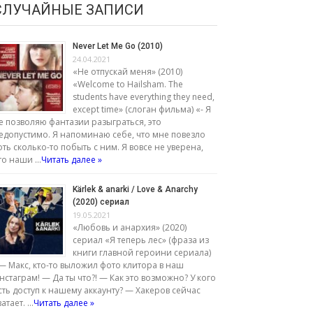
СЛУЧАЙНЫЕ ЗАПИСИ
Never Let Me Go (2010)
24.04.2021
«Не отпускай меня» (2010)
«Welcome to Hailsham. The
students have everything they need,
except time» (слоган фильма) «- Я
е позволяю фантазии разыграться, это
едопустимо. Я напоминаю себе, что мне повезло
оть сколько-то побыть с ним. Я вовсе не уверена,
то наши …
Читать далее »
Kärlek & anarki / Love & Anarchy
(2020) сериал
19.05.2021
«Любовь и анархия» (2020)
сериал «Я теперь лес» (фраза из
книги главной героини сериала)
— Макс, кто-то выложил фото клитора в наш
нстаграм! — Да ты что?! — Как это возможно? У кого
сть доступ к нашему аккаунту? — Хакеров сейчас
ватает. …
Читать далее »