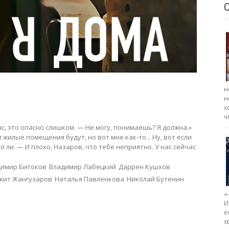
н
н
х
ч
ас, это опасно слишком. — Не могу, понимаешь? Я должна.»
 жилые помещения будут, но вот мне как-то... Ну, вот если
что ли. — И плохо, Назаров, что тебе неприятно. У нас сейчас
димир Битоков
Владимир Лабецкий
Даррен Кушхов
жит Жангузаров
Наталья Павленкова
Николай Бутенин
«
И
е
х