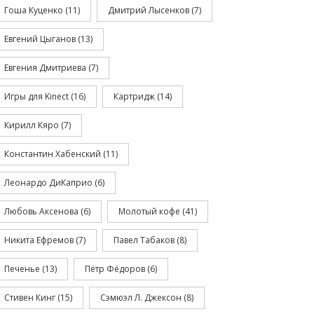
Гоша Куценко
(11)
Дмитрий Лысенков
(7)
Евгений Цыганов
(13)
Евгения Дмитриева
(7)
Игры для Kinect
(16)
Картридж
(14)
Кирилл Кяро
(7)
Константин Хабенский
(11)
Леонардо ДиКаприо
(6)
Любовь Аксенова
(6)
Молотый кофе
(41)
Никита Ефремов
(7)
Павел Табаков
(8)
Печенье
(13)
Пётр Фёдоров
(6)
Стивен Кинг
(15)
Сэмюэл Л. Джексон
(8)