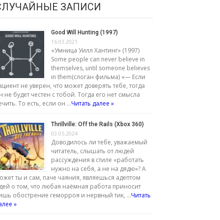
СЛУЧАЙНЫЕ ЗАПИСИ
Good Will Hunting (1997)
16.03.2021
«Умница Уилл Хантинг» (1997)
Some people can never believe in
themselves, until someone believes
in them(слоган фильма) «— Если
ациент не уверен, что может доверять тебе, тогда
н не будет честен с тобой. Тогда его нет смысла
ечить. То есть, если он …
Читать далее »
Thrillville: Off the Rails (Xbox 360)
03.05.2024
Доводилось ли тебе, уважаемый
читатель, слышать от людей
рассуждения в стиле «работать
нужно на себя, а не на дядю»? А
ожет ты и сам, паче чаяния, являешься адептом
дей о том, что любая наёмная работа приносит
ишь обострение геморроя и нервный тик, …
Читать
алее »