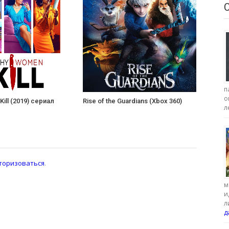
п
о
ill (2019) сериал
Rise of the Guardians (Xbox 360)
л
торизоваться
.
м
и
л
д