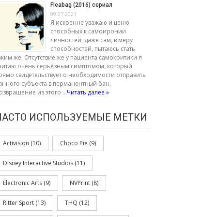
Fleabag (2016) сериал
09.07.2021
Я искренне уважаю и ценю
способных к самоиронии
личностей, даже сам, в меру
способностей, пытаюсь стать
аким же. Отсутствие же у пациента самокритики я
читаю очень серьёзным симптомом, который
рямо свидетельствует о необходимости отправить
анного субъекта в перманентный бан.
озвращение из этого …
Читать далее »
ЧАСТО ИСПОЛЬЗУЕМЫЕ МЕТКИ
Activision
(10)
Choco Pie
(9)
Disney Interactive Studios
(11)
Electronic Arts
(9)
NVPrint
(8)
Ritter Sport
(13)
THQ
(12)