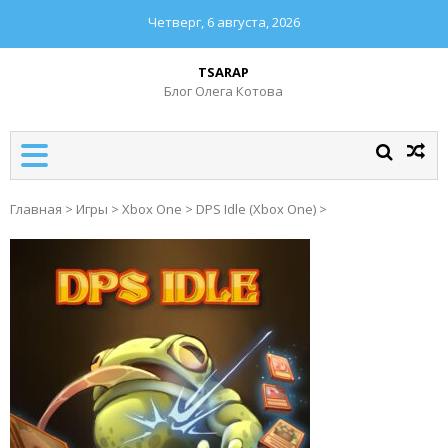
Четверг, 6 августа, 2026
TSARAP
Блог Олега Котова
Главная
>
Игры
>
Xbox One
>
DPS Idle (Xbox One)
>