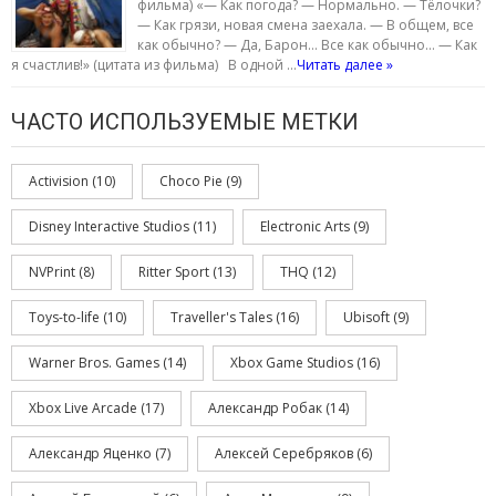
фильма) «— Как погода? — Нормально. — Тёлочки?
— Как грязи, новая смена заехала. — В общем, все
как обычно? — Да, Барон… Все как обычно… — Как
я счастлив!» (цитата из фильма) В одной …
Читать далее »
ЧАСТО ИСПОЛЬЗУЕМЫЕ МЕТКИ
Activision
(10)
Choco Pie
(9)
Disney Interactive Studios
(11)
Electronic Arts
(9)
NVPrint
(8)
Ritter Sport
(13)
THQ
(12)
Toys-to-life
(10)
Traveller's Tales
(16)
Ubisoft
(9)
Warner Bros. Games
(14)
Xbox Game Studios
(16)
Xbox Live Arcade
(17)
Александр Робак
(14)
Александр Яценко
(7)
Алексей Серебряков
(6)