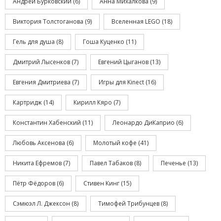
Андрей Бурковский
(6)
Анна Михалкова
(9)
Виктория Толстоганова
(9)
Вселенная LEGO
(18)
Гель для душа
(8)
Гоша Куценко
(11)
Дмитрий Лысенков
(7)
Евгений Цыганов
(13)
Евгения Дмитриева
(7)
Игры для Kinect
(16)
Картридж
(14)
Кирилл Кяро
(7)
Константин Хабенский
(11)
Леонардо ДиКаприо
(6)
Любовь Аксенова
(6)
Молотый кофе
(41)
Никита Ефремов
(7)
Павел Табаков
(8)
Печенье
(13)
Пётр Фёдоров
(6)
Стивен Кинг
(15)
Сэмюэл Л. Джексон
(8)
Тимофей Трибунцев
(8)