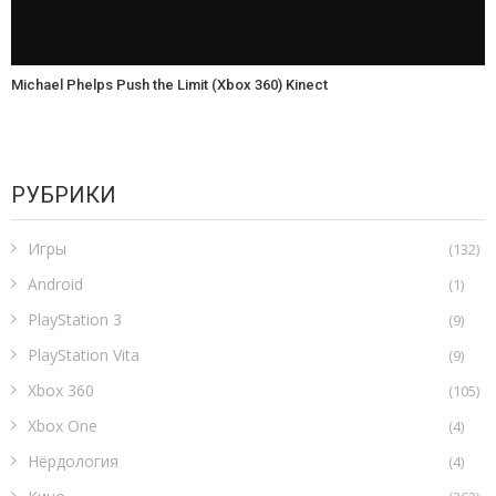
Michael Phelps Push the Limit (Xbox 360) Kinect
РУБРИКИ
Игры
(132)
Android
(1)
PlayStation 3
(9)
PlayStation Vita
(9)
Xbox 360
(105)
Xbox One
(4)
Нёрдология
(4)