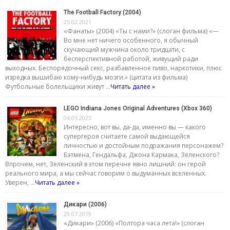
The Football Factory (2004)
25.02.2021
«Фанаты» (2004) «Ты с нами?» (слоган фильма) «—
Во мне нет ничего особенного, я обычный
скучающий мужчина около тридцати, с
бесперспективной работой, живущий ради
выходных. Беспорядочный секс, разбавленное пиво, наркотики, плюс
изредка вышибаю кому-нибудь мозги.» (цитата из фильма)
Футбольные болельщики живут …
Читать далее »
LEGO Indiana Jones Original Adventures (Xbox 360)
04.05.2023
Интересно, вот вы, да-да, именно вы — какого
супергероя считаете самой выдающейся
личностью и достойным подражания персонажем?
Бэтмена, Гендальфа, Джона Кармака, Зеленского?
Впрочем, нет, Зеленский в этом перечне явно лишний: он герой
реального мира, а мы сейчас говорим о выдуманных вселенных.
Уверен, …
Читать далее »
Дикари (2006)
29.07.2019
«Дикари» (2006) «Полтора часа лета!» (слоган