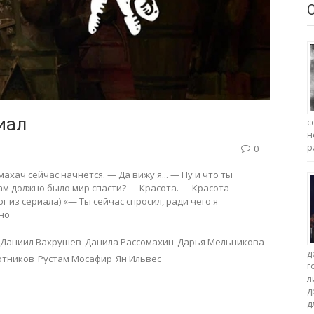
иал
с
н
р
0
махач сейчас начнётся. — Да вижу я... — Ну и что ты
ам должно было мир спасти? — Красота. — Красота
г из сериала) «— Ты сейчас спросил, ради чего я
нно
Даниил Вахрушев
Данила Рассомахин
Дарья Мельникова
д
отников
Рустам Мосафир
Ян Ильвес
г
л
д
д