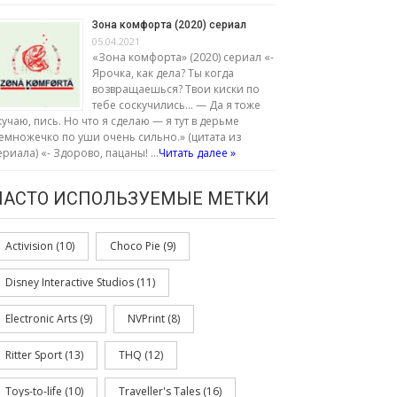
Зона комфорта (2020) сериал
05.04.2021
«Зона комфорта» (2020) сериал «-
Ярочка, как дела? Ты когда
возвращаешься? Твои киски по
тебе соскучились… — Да я тоже
кучаю, пись. Но что я сделаю — я тут в дерьме
емножечко по уши очень сильно.» (цитата из
ериала) «- Здорово, пацаны! …
Читать далее »
ЧАСТО ИСПОЛЬЗУЕМЫЕ МЕТКИ
Activision
(10)
Choco Pie
(9)
Disney Interactive Studios
(11)
Electronic Arts
(9)
NVPrint
(8)
Ritter Sport
(13)
THQ
(12)
Toys-to-life
(10)
Traveller's Tales
(16)