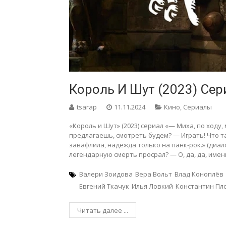
Король И Шут (2023) Сер
tsarap
11.11.2024
Кино
,
Сериалы
«Король и Шут» (2023) сериал «— Миха, по ходу, 
предлагаешь, смотреть будем? — Играть! Что т
завафлила, надежда только на панк-рок.» (диало
легендарную смерть просрал? — О, да, да, име
Валери Зоидова
Вера Вольт
Влад Коноплёв
Евгений Ткачук
Илья Ловкий
Константин Пл
Читать далее ...