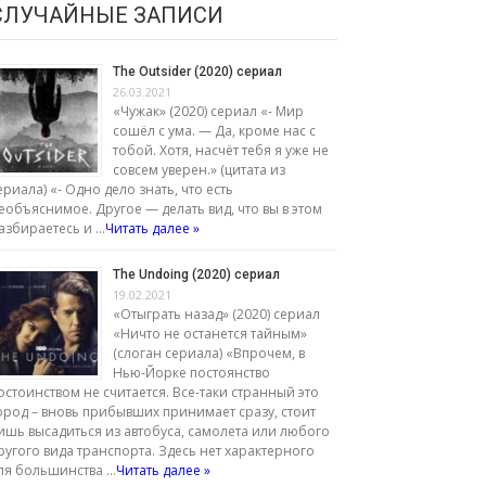
СЛУЧАЙНЫЕ ЗАПИСИ
The Outsider (2020) сериал
26.03.2021
«Чужак» (2020) сериал «- Мир
сошёл с ума. — Да, кроме нас с
тобой. Хотя, насчёт тебя я уже не
совсем уверен.» (цитата из
ериала) «- Одно дело знать, что есть
еобъяснимое. Другое — делать вид, что вы в этом
азбираетесь и …
Читать далее »
The Undoing (2020) сериал
19.02.2021
«Отыграть назад» (2020) сериал
«Ничто не останется тайным»
(слоган сериала) «Впрочем, в
Нью-Йорке постоянство
остоинством не считается. Все-таки странный это
ород – вновь прибывших принимает сразу, стоит
ишь высадиться из автобуса, самолета или любого
ругого вида транспорта. Здесь нет характерного
ля большинства …
Читать далее »