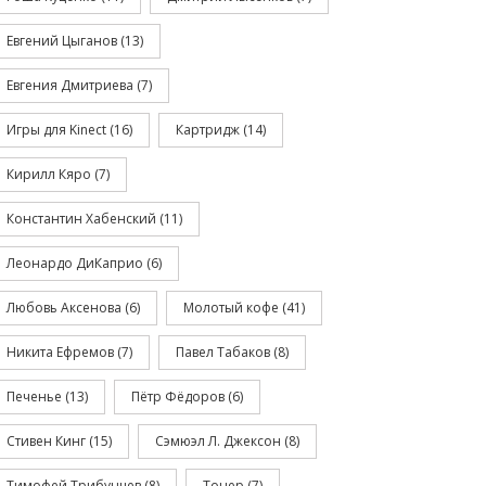
Евгений Цыганов
(13)
Евгения Дмитриева
(7)
Игры для Kinect
(16)
Картридж
(14)
Кирилл Кяро
(7)
Константин Хабенский
(11)
Леонардо ДиКаприо
(6)
Любовь Аксенова
(6)
Молотый кофе
(41)
Никита Ефремов
(7)
Павел Табаков
(8)
Печенье
(13)
Пётр Фёдоров
(6)
Стивен Кинг
(15)
Сэмюэл Л. Джексон
(8)
Тимофей Трибунцев
(8)
Тонер
(7)