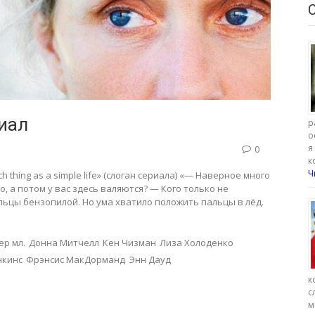
риал
р
о
я
0
к
Ч
h thing as a simple life» (слоган сериала) «— Наверное много
, а потом у вас здесь валяются? — Кого только не
альцы бензопилой. Но ума хватило положить пальцы в лёд.
ер мл.
Донна Митчелл
Кен Чизман
Лиза Холоденко
нкинс
Фрэнсис МакДорманд
Энн Дауд
к
с
м