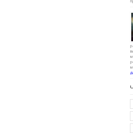
п
р
в
м
р
м
д