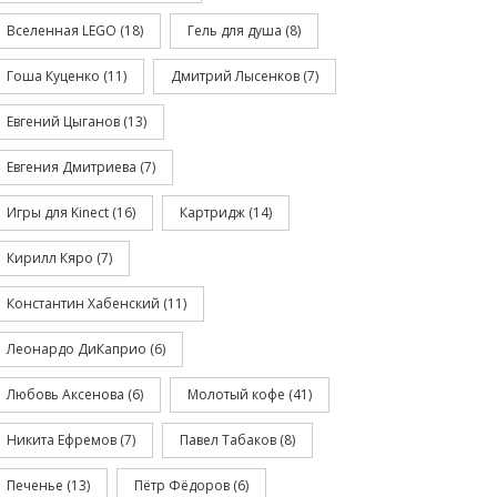
Вселенная LEGO
(18)
Гель для душа
(8)
Гоша Куценко
(11)
Дмитрий Лысенков
(7)
Евгений Цыганов
(13)
Евгения Дмитриева
(7)
Игры для Kinect
(16)
Картридж
(14)
Кирилл Кяро
(7)
Константин Хабенский
(11)
Леонардо ДиКаприо
(6)
Любовь Аксенова
(6)
Молотый кофе
(41)
Никита Ефремов
(7)
Павел Табаков
(8)
Печенье
(13)
Пётр Фёдоров
(6)