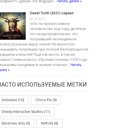
ридумал?!» Думаю, что ведущих …
Читать далее »
Sweet Tooth (2021) сериал
08.09.2021
огло ли прогрессивное
человечество ещё пару десятков
лет назад предполагать, что
получивший неожиданное
аспространение вирус начнёт безжалостно
ыкашивать популяцию при полной беспомощности
едицины и властей? Ещё как могло, в том же
омане Стивена Кинга «Противостояние» 1978 года
еханизмы пандемии и жалкие попытки …
Читать
алее »
ЧАСТО ИСПОЛЬЗУЕМЫЕ МЕТКИ
Activision
(10)
Choco Pie
(9)
Disney Interactive Studios
(11)
Electronic Arts
(9)
NVPrint
(8)