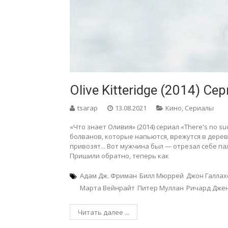
Olive Kitteridge (2014) Се
tsarap
13.08.2021
Кино
,
Сериалы
«Что знает Оливия» (2014) сериал «There's no suc
болванов, которые напьются, врежутся в дерево
привозят... Вот мужчина был — отрезал себе п
Пришили обратно, теперь как
Адам Дж. Фриман
Билл Мюррей
Джон Галлах
Марта Вейнрайт
Питер Муллан
Ричард Дже
Читать далее ...