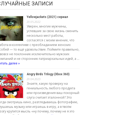
СЛУЧАЙНЫЕ ЗАПИСИ
Yellowjackets (2021) сериал
20.05.2022
Уверен, многие мужчины,
успевшие за свою жизнь сменить
несколько мест работы,
согласятся с моим мнение, что
абота в коллективе с преобладанием женских
собей — то ещё удовольствие. Поймите правильно,
 вовсе не поклонник исключительно мужских
омпаний и не сторонник патриархальных идей, а …
итать далее »
Angry Birds Trilogy (Xbox 360)
20.04.2023
Знаете, какую проверку на
гениальность любого продукта
или произведения ваш покорный
слуга считает эталонной? Это
огда смотришь кино, разглядываешь фотографию,
лушаешь музыку или играешь в игру, а в твоём
озгу крутится мысль «ну почему, почему не я это