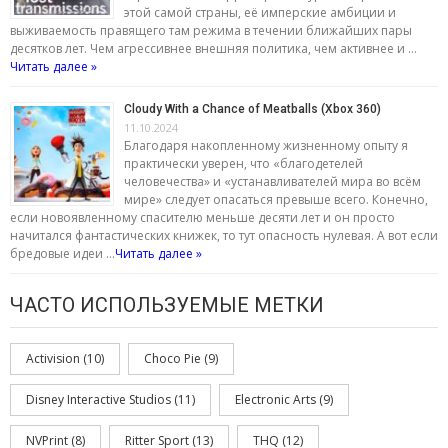
этой самой страны, её имперские амбиции и
выживаемость правящего там режима в течении ближайших пары
десятков лет. Чем агрессивнее внешняя политика, чем активнее и …
Читать далее »
Cloudy With a Chance of Meatballs (Xbox 360)
11.10.2024
Благодаря накопленному жизненному опыту я
практически уверен, что «благодетелей
человечества» и «устанавливателей мира во всём
мире» следует опасаться превыше всего. Конечно,
если новоявленному спасителю меньше десяти лет и он просто
начитался фантастических книжек, то тут опасность нулевая. А вот если
бредовые идеи …
Читать далее »
ЧАСТО ИСПОЛЬЗУЕМЫЕ МЕТКИ
Activision
(10)
Choco Pie
(9)
Disney Interactive Studios
(11)
Electronic Arts
(9)
NVPrint
(8)
Ritter Sport
(13)
THQ
(12)