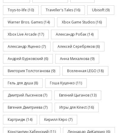
Toys-to-life
(10)
Traveller's Tales
(16)
Ubisoft
(9)
Warner Bros. Games
(14)
Xbox Game Studios
(16)
Xbox Live Arcade
(17)
Александр Робак
(14)
Александр Яценко
(7)
Алексей Серебряков
(6)
Андрей Бурковский
(6)
Анна Михалкова
(9)
Виктория Толстоганова
(9)
Вселенная LEGO
(18)
Гель для душа
(8)
Гоша Куценко
(11)
Дмитрий Лысенков
(7)
Евгений Цыганов
(13)
Евгения Дмитриева
(7)
Игры для Kinect
(16)
Картридж
(14)
Кирилл Кяро
(7)
Константин Хабенский
(11)
Леонардо ДиКаприо
(6)