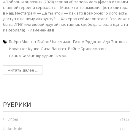
«Любовь и анархия» (2020) сериал «Я теперь лес» (фраза из книги
главной героини сериала) «— Макс, кто-то выложил фото клитора
в наш Инстаграм! — Да ты что?! — Как это возможно? У кого есть
доступ к нашему аккаунту? — Хакеров сейчас хватает. Это может
быть ИГИЛ или любой другой противник свободы слова.» (цитата
из сериала) «Изменения в
Бьёрн Мостен
Бьёрн Чьелльман
Гизем Эрдоган
Ида Энгволь
Йоханнес Кунке
Лиза Лангсет
Рейне Бринолфссон
Санна Бесанг
Фредрик Экман
Читать далее ...
РУБРИКИ
Игры
(132)
Android
(1)