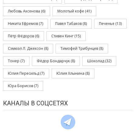
Любовь Аксенова
(6)
Молотый кофе
(41)
Никита Ефремов
(7)
Павел Табаков
(8)
Печенье
(13)
Пётр Фёдоров
(6)
Стивен Кинг
(15)
Сэмюэл Л. Джексон
(8)
Тимофей Трибунцев
(8)
Тонер
(7)
Фёдор Бондарчук
(8)
Шоколад
(32)
Юлия Пересильд
(7)
Юлия Хлынина
(8)
Юра Борисов
(7)
КАНАЛЫ В СОЦСЕТЯХ