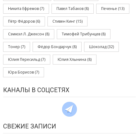
Никита Ефремов
(7)
Павел Табаков
(8)
Печенье
(13)
Пётр Фёдоров
(6)
Стивен Кинг
(15)
Сэмюэл Л. Джексон
(8)
Тимофей Трибунцев
(8)
Тонер
(7)
Фёдор Бондарчук
(8)
Шоколад
(32)
Юлия Пересильд
(7)
Юлия Хлынина
(8)
Юра Борисов
(7)
КАНАЛЫ В СОЦСЕТЯХ
СВЕЖИЕ ЗАПИСИ