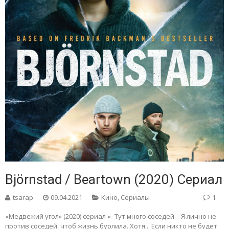
Björnstad / Beartown (2020) Сериал
tsarap
09.04.2021
Кино
,
Сериалы
1
«Медвежий угол» (2020) сериал «- Тут много соседей. - Я лично не
против соседей, чтоб жизнь бурлила. Хотя... Если никто не будет