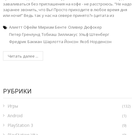
заваливаться без приглашения на кофе - не расстроюсь. “Не надо
заранее звонить, что Вы! Просто приходите в любое время дня
или ночи!” Ведь так у нас на севере принято?» (цитата из
Алиетт Офейм
Мириам Бенте
Оливер Дюфокер
Петер Гренлунд
Тобиаш Зиллиакус
Ульф Штенберг
Фредрик Бакман
Шарлотта Йонсон
Якоб Норденсон
Читать далее ...
РУБРИКИ
Игры
(132)
Android
(1)
PlayStation 3
(9)
PlayStation Vita