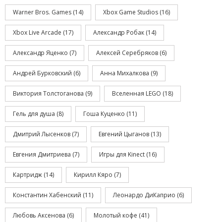
Warner Bros. Games
(14)
Xbox Game Studios
(16)
Xbox Live Arcade
(17)
Александр Робак
(14)
Александр Яценко
(7)
Алексей Серебряков
(6)
Андрей Бурковский
(6)
Анна Михалкова
(9)
Виктория Толстоганова
(9)
Вселенная LEGO
(18)
Гель для душа
(8)
Гоша Куценко
(11)
Дмитрий Лысенков
(7)
Евгений Цыганов
(13)
Евгения Дмитриева
(7)
Игры для Kinect
(16)
Картридж
(14)
Кирилл Кяро
(7)
Константин Хабенский
(11)
Леонардо ДиКаприо
(6)
Любовь Аксенова
(6)
Молотый кофе
(41)