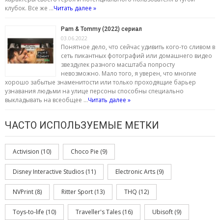
клубок. Все же …
Читать далее »
Pam & Tommy (2022) сериал
03.06.2022
Понятное дело, что сейчас удивить кого-то сливом в
сеть пикантных фотографий или домашнего видео
звездулек разного масштаба попросту
невозможно. Мало того, я уверен, что многие
хорошо забытые знаменитости или только проходящие барьер
узнавания людьми на улице персоны способны специально
выкладывать на всеобщее …
Читать далее »
ЧАСТО ИСПОЛЬЗУЕМЫЕ МЕТКИ
Activision
(10)
Choco Pie
(9)
Disney Interactive Studios
(11)
Electronic Arts
(9)
NVPrint
(8)
Ritter Sport
(13)
THQ
(12)
Toys-to-life
(10)
Traveller's Tales
(16)
Ubisoft
(9)