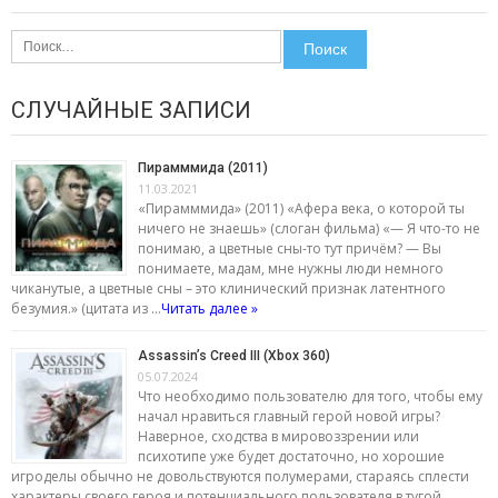
Найти:
СЛУЧАЙНЫЕ ЗАПИСИ
Пирамммида (2011)
11.03.2021
«Пирамммида» (2011) «Афера века, о которой ты
ничего не знаешь» (слоган фильма) «— Я что-то не
понимаю, а цветные сны-то тут причём? — Вы
понимаете, мадам, мне нужны люди немного
чиканутые, а цветные сны – это клинический признак латентного
безумия.» (цитата из …
Читать далее »
Assassin’s Creed III (Xbox 360)
05.07.2024
Что необходимо пользователю для того, чтобы ему
начал нравиться главный герой новой игры?
Наверное, сходства в мировоззрении или
психотипе уже будет достаточно, но хорошие
игроделы обычно не довольствуются полумерами, стараясь сплести
характеры своего героя и потенциального пользователя в тугой