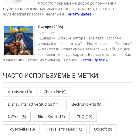
я просто пока ещё не дорос до понимания
глубинных смыслов мотивации героев его картин, но вот эта
алленовская красота и нелепые в …
Читать далее »
Дикари (2006)
29.07.2019
«Дикари» (2006) «Полтора часа лета!» (слоган
фильма) «— Как погода? — Нормально. — Тёлочки?
— Как грязи, новая смена заехала. — В общем, все
как обычно? — Да, Барон… Все как обычно… — Как
я счастлив!» (цитата из фильма) В одной …
Читать далее »
ЧАСТО ИСПОЛЬЗУЕМЫЕ МЕТКИ
Activision
(10)
Choco Pie
(9)
Disney Interactive Studios
(11)
Electronic Arts
(9)
NVPrint
(8)
Ritter Sport
(13)
THQ
(12)
Toys-to-life
(10)
Traveller's Tales
(16)
Ubisoft
(9)