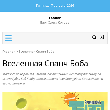
Пятница, 7 августа, 2026
TSARAP
Блог Олега Котова
Главная
>
Вселенная Спанч Боба
Вселенная Спанч Боба
Мои эссе по играм и фильмам, посвящённых жёлтому пареньку по
имени Губка Боб Квадратные Штаны (aka SpongeBob SquarePants) и
его приятелям.