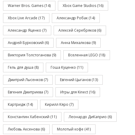
Warner Bros. Games
(14)
Xbox Game Studios
(16)
Xbox Live Arcade
(17)
Александр Робак
(14)
Александр Яценко
(7)
Алексей Серебряков
(6)
Андрей Бурковский
(6)
Анна Михалкова
(9)
Виктория Толстоганова
(9)
Вселенная LEGO
(18)
Гель для душа
(8)
Гоша Куценко
(11)
Дмитрий Лысенков
(7)
Евгений Цыганов
(13)
Евгения Дмитриева
(7)
Игры для Kinect
(16)
Картридж
(14)
Кирилл Кяро
(7)
Константин Хабенский
(11)
Леонардо ДиКаприо
(6)
Любовь Аксенова
(6)
Молотый кофе
(41)