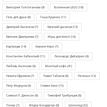
Виктория Толстоганова
(9)
Вселенная LEGO
(18)
Гель для душа
(8)
Гоша Куценко
(11)
Дмитрий Лысенков
(7)
Евгений Цыганов
(13)
Евгения Дмитриева
(7)
Игры для Kinect
(16)
Картридж
(14)
Кирилл Кяро
(7)
Константин Хабенский
(11)
Леонардо ДиКаприо
(6)
Любовь Аксенова
(6)
Молотый кофе
(41)
Никита Ефремов
(7)
Павел Табаков
(8)
Печенье
(13)
Пётр Фёдоров
(6)
Стивен Кинг
(15)
Сэмюэл Л. Джексон
(8)
Тимофей Трибунцев
(8)
Тонер
(7)
Фёдор Бондарчук
(8)
Шоколад
(32)