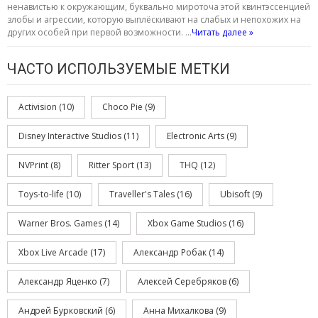
ненавистью к окружающим, буквально мироточа этой квинтэссенцией
злобы и агрессии, которую выплёскивают на слабых и непохожих на
других особей при первой возможности. …
Читать далее »
ЧАСТО ИСПОЛЬЗУЕМЫЕ МЕТКИ
Activision
(10)
Choco Pie
(9)
Disney Interactive Studios
(11)
Electronic Arts
(9)
NVPrint
(8)
Ritter Sport
(13)
THQ
(12)
Toys-to-life
(10)
Traveller's Tales
(16)
Ubisoft
(9)
Warner Bros. Games
(14)
Xbox Game Studios
(16)
Xbox Live Arcade
(17)
Александр Робак
(14)
Александр Яценко
(7)
Алексей Серебряков
(6)
Андрей Бурковский
(6)
Анна Михалкова
(9)