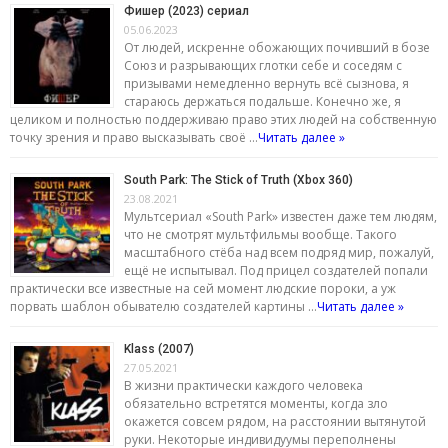
Фишер (2023) сериал
05.06.2023
От людей, искренне обожающих почивший в бозе
Союз и разрывающих глотки себе и соседям с
призывами немедленно вернуть всё сызнова, я
стараюсь держаться подальше. Конечно же, я
целиком и полностью поддерживаю право этих людей на собственную
точку зрения и право высказывать своё …
Читать далее »
South Park: The Stick of Truth (Xbox 360)
23.08.2021
Мультсериал «South Park» известен даже тем людям,
что не смотрят мультфильмы вообще. Такого
масштабного стёба над всем подряд мир, пожалуй,
ещё не испытывал. Под прицел создателей попали
практически все известные на сей момент людские пороки, а уж
порвать шаблон обывателю создателей картины …
Читать далее »
Klass (2007)
27.05.2021
В жизни практически каждого человека
обязательно встретятся моменты, когда зло
окажется совсем рядом, на расстоянии вытянутой
руки. Некоторые индивидуумы переполнены