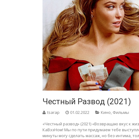
Честный Развод (2021)
tsarap
01.02.2022
Кино
,
Фильмы
«Честный развод» (2021) «Возвращаю вкус к жизн
КаВээНом! Мы по пути придумаем тебе выступле
минуты могу сделать массаж, но без интима, тол