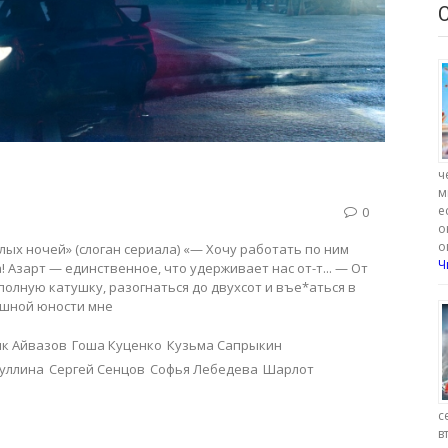
ч
м
е
0
о
о
елых ночей» (слоган сериала) «— Хочу работать по ним
Ч
! Азарт — единственное, что удерживает нас от-т... — От
полную катушку, разогнаться до двухсот и въе*аться в
ашной юности мне
ик Айвазов
Гоша Куценко
Кузьма Сапрыкин
уллина
Сергей Сенцов
Софья Лебедева
Шарлот
с
в