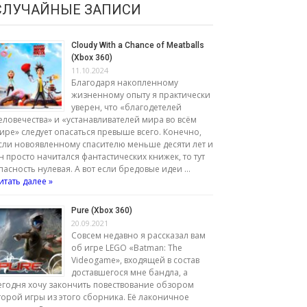
СЛУЧАЙНЫЕ ЗАПИСИ
Cloudy With a Chance of Meatballs
(Xbox 360)
11.10.2024
Благодаря накопленному
жизненному опыту я практически
уверен, что «благодетелей
еловечества» и «устанавливателей мира во всём
ире» следует опасаться превыше всего. Конечно,
сли новоявленному спасителю меньше десяти лет и
н просто начитался фантастических книжек, то тут
пасность нулевая. А вот если бредовые идеи …
итать далее »
Pure (Xbox 360)
20.09.2021
Совсем недавно я рассказал вам
об игре LEGO «Batman: The
Videogame», входящей в состав
доставшегося мне бандла, а
егодня хочу закончить повествование обзором
торой игры из этого сборника. Её лаконичное