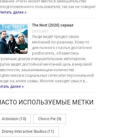
азвание «Pure» может ввести в замешательство
еподготовленного пользователя, так как не говорит
Читать далее »
The Nest (2020) сериал
23.07.2021
Люди видят предел своих
мечтаний по-разному. Кому-то
для полного счастья достаточно
разбогатеть, обзавестись
громным домом и внушительным автопарком.
ругие видят достойной мечтаний цель в мировой
звестности, зашкаливающем количестве
одписчиков в социальных сетях или персональной
везде на аллее славы. Многие находят смысл в …
итать далее »
ЧАСТО ИСПОЛЬЗУЕМЫЕ МЕТКИ
Activision
(10)
Choco Pie
(9)
Disney Interactive Studios
(11)