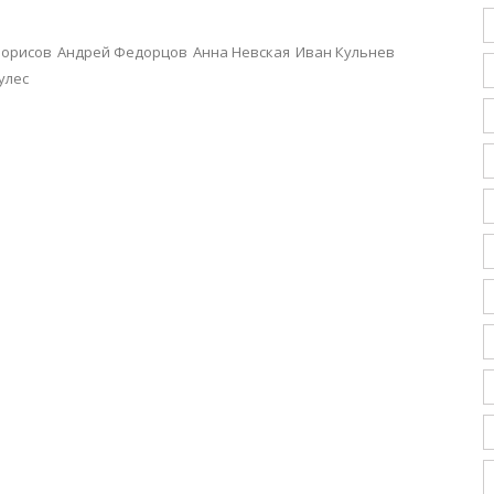
Борисов
Андрей Федорцов
Анна Невская
Иван Кульнев
улес