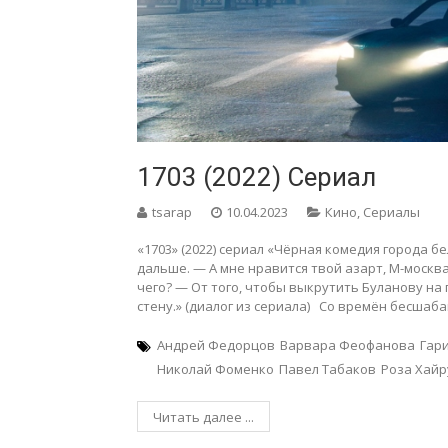
1703 (2022) Сериал
tsarap
10.04.2023
Кино
,
Сериалы
«1703» (2022) сериал «Чёрная комедия города б
дальше. — А мне нравится твой азарт, М-москва
чего? — От того, чтобы выкрутить Буланову на 
стену.» (диалог из сериала) Со времён бесшаб
Андрей Федорцов
Варвара Феофанова
Гар
Николай Фоменко
Павел Табаков
Роза Хайр
Читать далее ...