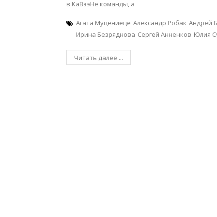
в КаВээНе команды, а
Агата Муцениеце
Александр Робак
Андрей 
Ирина Безряднова
Сергей Анненков
Юлия С
Читать далее ...