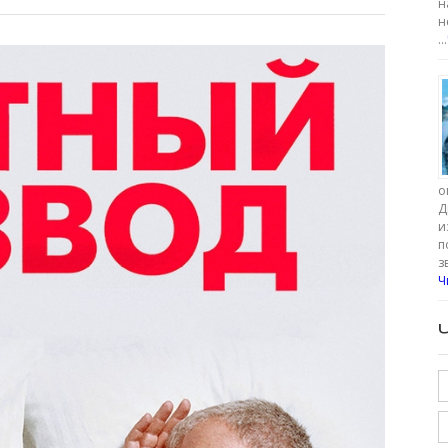
н
н
…
о
Д
и
п
з
Ч